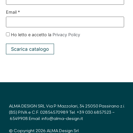
Email *
Ho letto e accetto la
Privacy Policy
ALMA DESIGN SRL Via P. Mazzolari, 34 25050 Passirano z.i.
(BS) P.IVA e C.F. 02854570989 Tel.
+39 030.6857523
–
6549908
Email:
info@alma-design.it
© Copyright 2026 ALMA Design Srl