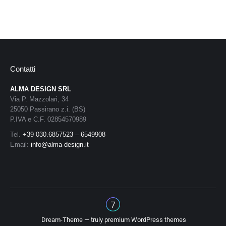
Contatti
ALMA DESIGN SRL
Via P. Mazzolari, 34
25050 Passirano z.i. (BS)
P.IVA e C.F. 02854570989
Tel.
+39 030.6857523
–
6549908
Email:
info@alma-design.it
Dream-Theme — truly
premium WordPress themes