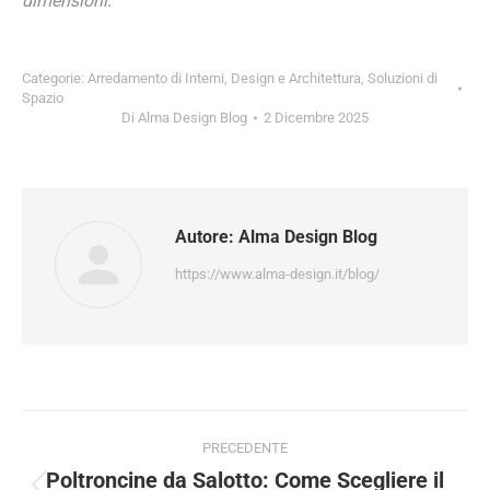
dimensioni.
Categorie:
Arredamento di Interni
,
Design e Architettura
,
Soluzioni di
Spazio
Di
Alma Design Blog
2 Dicembre 2025
Autore:
Alma Design Blog
https://www.alma-design.it/blog/
PRECEDENTE
Poltroncine da Salotto: Come Scegliere il