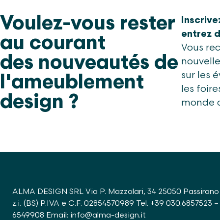
Voulez-vous rester
Inscrive
entrez 
au courant
Vous re
des nouveautés de
nouvelle
sur les 
l'ameublement
les foir
design ?
monde d
ALMA DESIGN SRL Via P. Mazzolari, 34 25050 Passirano
z.i. (BS) P.IVA e C.F. 02854570989 Tel.
+39 030.6857523
–
6549908
Email:
info@alma-design.it