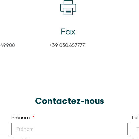
Fax
549908
+39 030.6577771
Contactez-nous
Prénom
Té