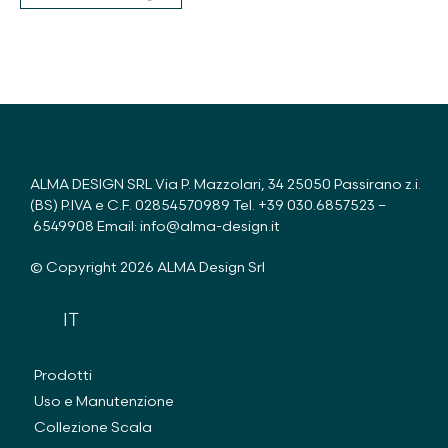
ALMA DESIGN SRL Via P. Mazzolari, 34 25050 Passirano z.i.
(BS) P.IVA e C.F. 02854570989 Tel.
+39 030.6857523
–
6549908
Email:
info@alma-design.it
© Copyright 2026 ALMA Design Srl
EN
IT
Prodotti
Uso e Manutenzione
Collezione Scala