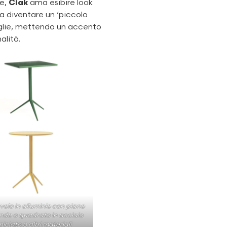
le,
Ciak
ama esibire look
 a diventare un ‘piccolo
oglie, mettendo un accento
alità.
volo in alluminio con piano
ondo o quadrato in acciaio
niciato o altri materiali