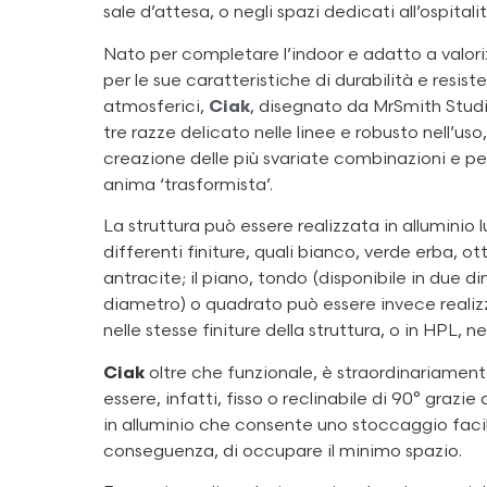
sale d’attesa, o negli spazi dedicati all’ospitalit
Nato per completare l’indoor e adatto a valori
per le sue caratteristiche di durabilità e resist
atmosferici,
Ciak
, disegnato da MrSmith Studi
tre razze delicato nelle linee e robusto nell’uso
creazione delle più svariate combinazioni e per
anima ‘trasformista’.
La struttura può essere realizzata in alluminio 
differenti finiture, quali bianco, verde erba, o
antracite; il piano, tondo (disponibile in due d
diametro) o quadrato può essere invece realizz
nelle stesse finiture della struttura, o in HPL, n
Ciak
oltre che funzionale, è straordinariamente
essere, infatti, fisso o reclinabile di 90° grazi
in alluminio che consente uno stoccaggio facil
conseguenza, di occupare il minimo spazio.