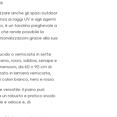
à.
zzare anche gli spazi outdoor
enza ai raggi UV e agli agenti
o, è un tavolino pieghevole a
, che rende possibile la
sonalizzazioni grazie alla sua
lucido o verniciata in sette
ttanio, rosso, sabbia, senape e
imensioni, da 60 o 90 cm di
ato in lamiera verniciata,
ei colori bianco, nero e rosso.
 versatile: il piano può
e a un robusto e pratico snodo
e e veloce e, di