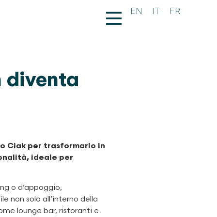
EN
IT
FR
n diventa
o Ciak per trasformarlo in
nalità, ideale per
ning o d’appoggio,
 non solo all’interno della
ome lounge bar, ristoranti e