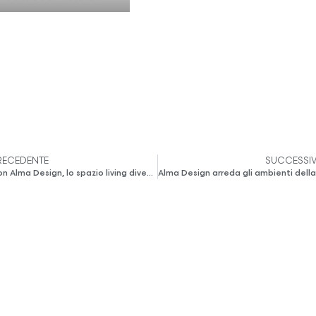
RECEDENTE
SUCCESSI
Con Alma Design, lo spazio living diventa Coral