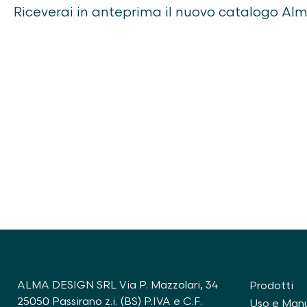
Riceverai in anteprima il nuovo catalogo Al
ALMA DESIGN SRL Via P. Mazzolari, 34
Prodotti
25050 Passirano z.i. (BS) P.IVA e C.F.
Uso e Man