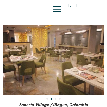
HOSPITALITY
EN
EN
IT
IT
Sonesta Village
Sonesta Village / iBague, Colombia