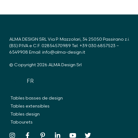
ALMA DESIGN SRL Via P. Mazzolari, 34 25050 Passirano z.i.
(BS) P.IVA e C.F. 02854570989 Tel.
+39 030.6857523
–
6549908
Email:
info@alma-design.it
© Copyright 2026 ALMA Design Srl
EN
IT
FR
Tables basses de design
Tables extensibles
Tables design
Tabourets