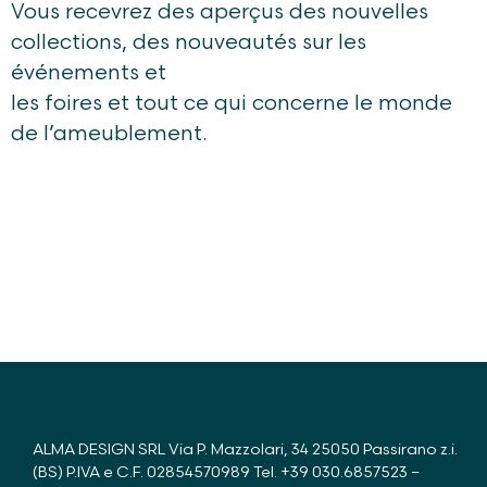
Vous recevrez des aperçus des nouvelles
collections, des nouveautés sur les
événements et
les foires et tout ce qui concerne le monde
de l’ameublement.
ALMA DESIGN SRL Via P. Mazzolari, 34 25050 Passirano z.i.
(BS) P.IVA e C.F. 02854570989 Tel.
+39 030.6857523
–