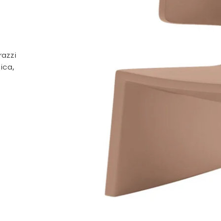
razzi
ica,