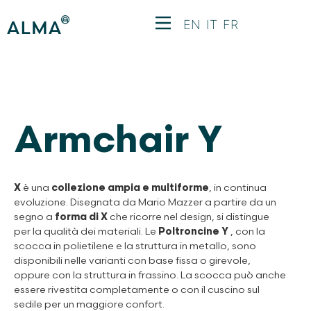
EN
IT
FR
Armchair Y
X
è una
collezione ampia e multiforme
, in continua
evoluzione. Disegnata da Mario Mazzer a partire da un
segno a
forma di X
che ricorre nel design, si distingue
per la qualità dei materiali. Le
Poltroncine Y
, con la
scocca in polietilene e la struttura in metallo, sono
disponibili nelle varianti con base fissa o girevole,
oppure con la struttura in frassino. La scocca può anche
essere rivestita completamente o con il cuscino sul
sedile per un maggiore confort.